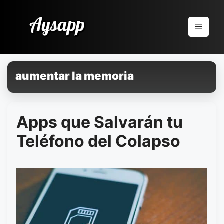
Pular
para
Menu
o
conteúdo
aumentar la memoria
Apps que Salvarán tu
Teléfono del Colapso